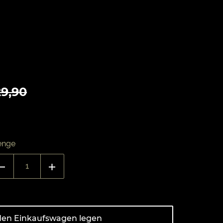
aler
9,90
enge
den Einkaufswagen legen