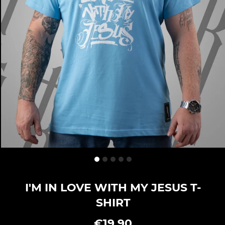
I'M IN LOVE WITH MY JESUS T-
SHIRT
€19,90
Sonderpreis
Normaler