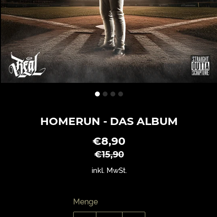
HOMERUN - DAS ALBUM
€8,90
Sonderpreis
Normaler
Preis
€15,90
inkl. MwSt.
Menge