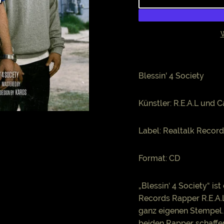
W
Blessin' 4 Society
Künstler: R.E.A.L und 
Label: Realtalk Recor
Format: CD
„Blessin‘ 4 Society“ i
Records Rapper R.E.A.
ganz eigenen Stempel. 
beiden Rapper schaffen