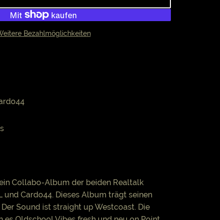
eitere Bezahlmöglichkeiten
Cardo44
ds
st ein Collabo-Album der beiden Realtalk
L und Cardo44. Dieses Album trägt seinen
Der Sound ist straight up Westcoast. Die
 es Oldschool Vibes fresh und neu on Point