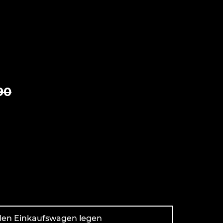
er
90
den Einkaufswagen legen