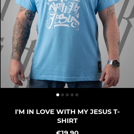
I'M IN LOVE WITH MY JESUS T-
SHIRT
€19,90
Sonderpreis
Normaler