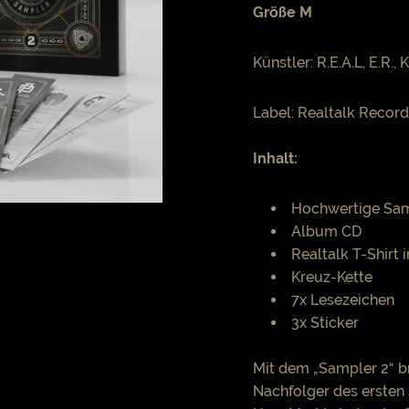
Größe M
Künstler: R.E.A.L, E.R
Label: Realtalk Recor
Inhalt:
Hochwertige Sa
Album CD
Realtalk T-Shirt 
Kreuz-Kette
7x Lesezeichen
3x Sticker
Mit dem „Sampler 2“ b
Nachfolger des ersten