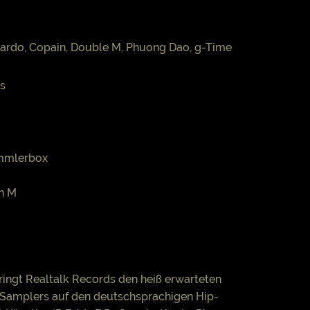
., Kardo, Copain, Double M, Phuong Dao, g-Time
ds
mmlerbox
in M
ringt Realtalk Records den heiß erwarteten
 Samplers auf den deutschsprachigen Hip-