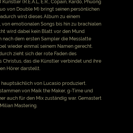
Künstler (R.E.A.L, E.R., Copain, Kardo, Phuong
uo von Double M) bringt seinen persönlichen
Dadurch wird dieses Album zu einem
, von emotionalen Songs bis hin zu brachialen
icht wird dabei kein Blatt vor den Mund
nach dem ersten Sampler die Messlatte
Label wieder einmal seinem Namen gerecht.
durch zieht sich der rote Faden des
Christus, das die Künstler verbindet und ihre
en Hörer darstellt.
 hauptsächlich von Lucasio produziert.
 stammen von Maik the Maker, g-Time und
her auch für den Mix zuständig war. Gemastert
ilian Mastering.